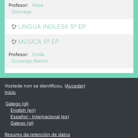
Profesor:
Pepe
Güenaga
LINGUA INGLESA 5º EP
MÚSICA 5º EP
Profesor:
Emilia
Docampo Blanco
Vostede non se identificou. (
Acceder
)
Inicio
Galego ‎(gl)‎
English ‎(en)‎
Español - Internacional ‎(es)‎
Galego ‎(gl)‎
Resumo da retención de datos