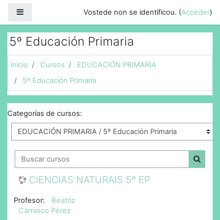
Ir ao contido principal
Panel lateral
Vostede non se identificou. (
Acceder
)
5º Educación Primaria
Inicio
Cursos
EDUCACIÓN PRIMARIA
5º Educación Primaria
Categorías de cursos:
Buscar cursos
Buscar
CIENCIAS NATURAIS 5º EP
Profesor:
Beatriz
Carrasco Pérez